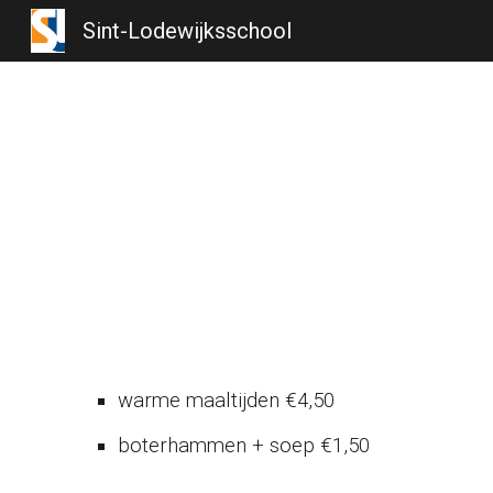
Sint-Lodewijksschool
Sk
warme maaltijden €4,50
boterhammen + soep €1,50