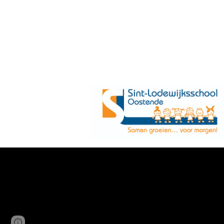
Page
Report abuse