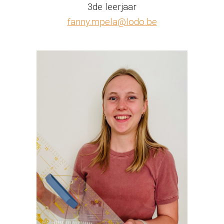
3de leerjaar
fanny.mpela@lodo.be