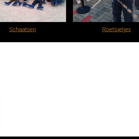
Schaatsen
Roetpietjes