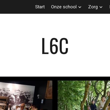
Start
Onze school
Zorg
ip to main content
Skip to navigat
L6C